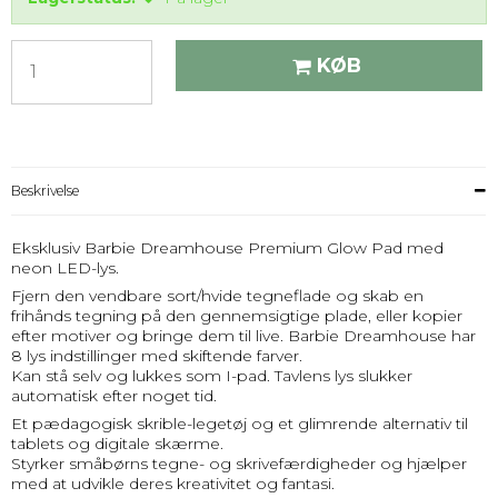
KØB
Beskrivelse
Eksklusiv Barbie Dreamhouse Premium Glow Pad med
neon LED-lys.
Fjern den vendbare sort/hvide tegneflade og skab en
frihånds tegning på den gennemsigtige plade, eller kopier
efter motiver og bringe dem til live. Barbie Dreamhouse har
8 lys indstillinger med skiftende farver.
Kan stå selv og lukkes som I-pad. Tavlens lys slukker
automatisk efter noget tid.
Et pædagogisk skrible-legetøj og et glimrende alternativ til
tablets og digitale skærme.
Styrker småbørns tegne- og skrivefærdigheder og hjælper
med at udvikle deres kreativitet og fantasi.