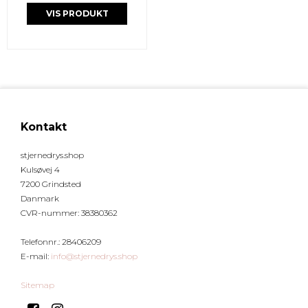
VIS PRODUKT
Kontakt
stjernedrys.shop
Kulsøvej 4
7200 Grindsted
Danmark
CVR-nummer
:
38380362
Telefonnr.
:
28406209
E-mail
:
info@stjernedrys.shop
Sitemap