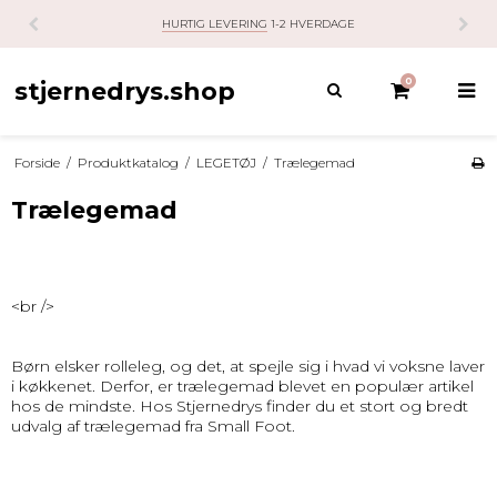
HURTIG LEVERING
1-2 HVERDAGE
0
stjernedrys.shop
Forside
/
Produktkatalog
/
LEGETØJ
/
Trælegemad
Trælegemad
<br />
Børn elsker rolleleg, og det, at spejle sig i hvad vi voksne laver
i køkkenet. Derfor, er trælegemad blevet en populær artikel
hos de mindste. Hos Stjernedrys finder du et stort og bredt
udvalg af trælegemad fra Small Foot.