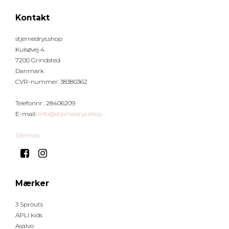
Kontakt
stjernedrys.shop
Kulsøvej 4
7200 Grindsted
Danmark
CVR-nummer
:
38380362
Telefonnr.
:
28406209
E-mail
:
info@stjernedrys.shop
Sitemap
Mærker
3 Sprouts
APLI kids
Asalvo