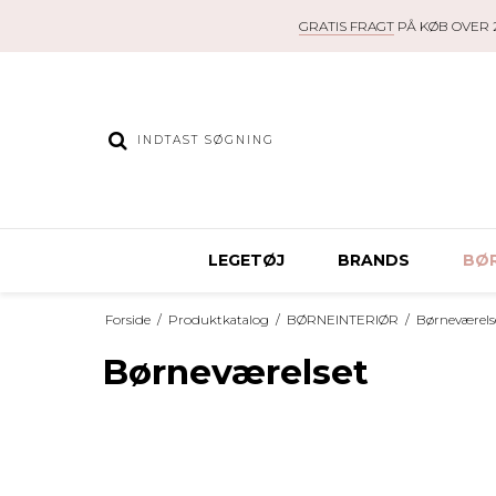
GRATIS FRAGT
PÅ KØB OVER 2
LEGETØJ
BRANDS
BØR
Forside
/
Produktkatalog
/
BØRNEINTERIØR
/
Børneværels
Børneværelset