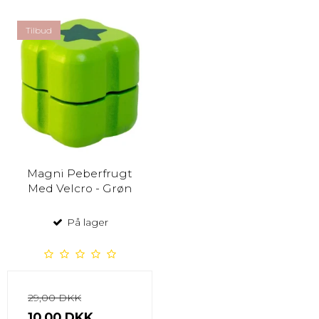
Tilbud
Magni Peberfrugt
Med Velcro - Grøn
På lager
29,00 DKK
10,00 DKK