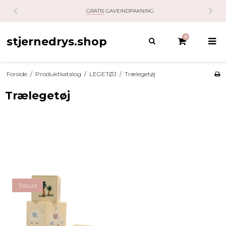
GRATIS
GAVEINDPAKNING
0
stjernedrys.shop
Forside
/
Produktkatalog
/
LEGETØJ
/
Trælegetøj
Trælegetøj
Tilbud