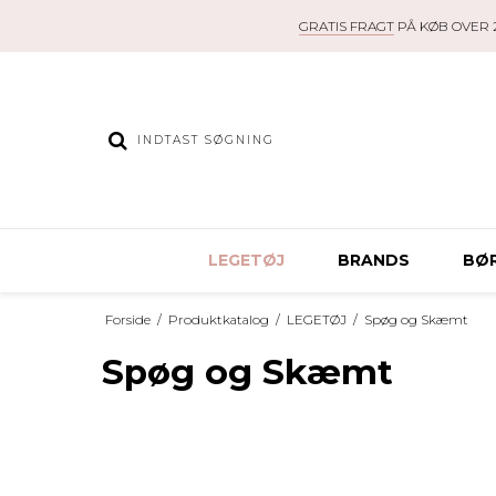
GRATIS FRAGT
PÅ KØB OVER 2
LEGETØJ
BRANDS
BØR
Forside
/
Produktkatalog
/
LEGETØJ
/
Spøg og Skæmt
Spøg og Skæmt